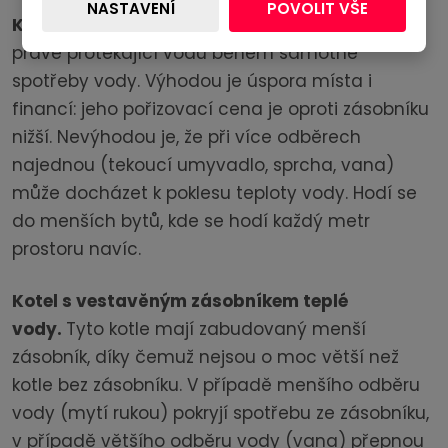
NASTAVENÍ
POVOLIT VŠE
Kotel s průtokovým ohřevem teplé vody
ohřívá
právě protékající vodu během samotné
spotřeby vody. Výhodou je úspora místa i
financí: jeho pořizovací cena je oproti zásobníku
nižší. Nevýhodou je, že při více odběrech
najednou (tekoucí umyvadlo, sprcha, vana)
může docházet k poklesu teploty vody. Hodí se
do menších bytů, kde se hodí každý metr
prostoru navíc.
Kotel s vestavěným zásobníkem teplé
vody.
Tyto kotle mají zabudovaný menší
zásobník, díky čemuž nejsou o moc větší než
kotle bez zásobníku. V případě menšího odběru
vody (mytí rukou) pokryjí spotřebu ze zásobníku,
v případě většího odběru vody (vana) přepnou