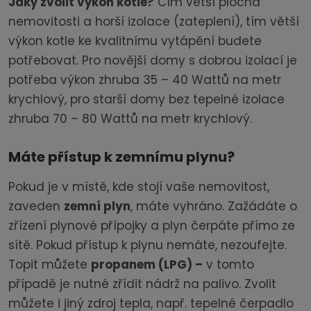
Jaký zvolit výkon kotle?
Čím větší plocha
nemovitosti a horší izolace (zateplení), tím větší
výkon kotle ke kvalitnímu vytápění budete
potřebovat. Pro novější domy s dobrou izolací je
potřeba výkon zhruba 35 – 40 Wattů na metr
krychlový, pro starší domy bez tepelné izolace
zhruba 70 – 80 Wattů na metr krychlový.
Máte přístup k zemnímu plynu?
Pokud je v místě, kde stojí vaše nemovitost,
zaveden
zemní plyn
, máte vyhráno. Zažádáte o
zřízení plynové přípojky a plyn čerpáte přímo ze
sítě. Pokud přístup k plynu nemáte, nezoufejte.
Topit můžete
propanem (LPG) –
v tomto
případě je nutné zřídit nádrž na palivo. Zvolit
můžete i jiný zdroj tepla, např. tepelné čerpadlo