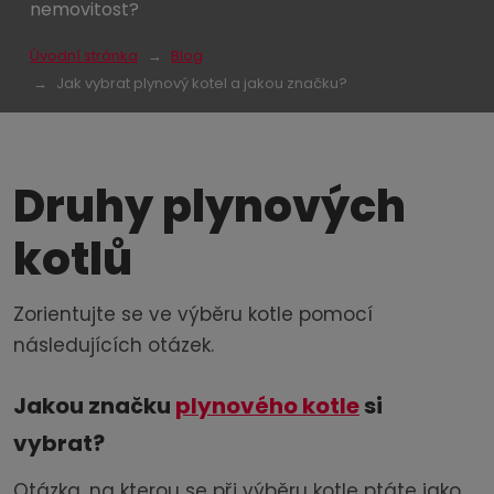
nemovitost?
Úvodní stránka
Blog
Jak vybrat plynový kotel a jakou značku?
Druhy plynových
kotlů
Zorientujte se ve výběru kotle pomocí
následujících otázek.
Jakou značku
plynového kotle
si
vybrat?
Otázka, na kterou se při výběru kotle ptáte jako