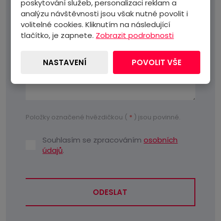
poskytování služeb, personalizaci reklam a
analýzu návštěvnosti jsou však nutné povolit i
Text zprávy
*
volitelné cookies. Kliknutím na následující
tlačítko, je zapnete.
Zobrazit podrobnosti
NASTAVENÍ
POVOLIT VŠE
Položky označené hvězdičkou (
*
) jsou povinné.
Souhlasím se zpracováním
osobních
Souhlasím
údajů
.
se
zpracováním
osobních
údajů
.
ODESLAT
Formulář