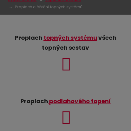
Proplach a čištění topných systémů
Proplach
topných systému
všech
topných sestav
Proplach
podlahového topení