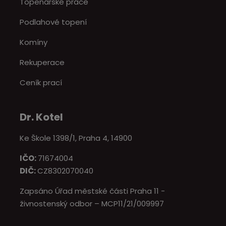
Topenářské práce
Podlahové topení
Komíny
Rekuperace
Ceník prací
Dr. Kotel
Ke Škole 1398/1, Praha 4, 14900
IČO:
71674004
DIČ:
CZ8302070040
Zapsáno Úřad městské části Praha 11 -
živnostenský odbor – MCP11/21/009997