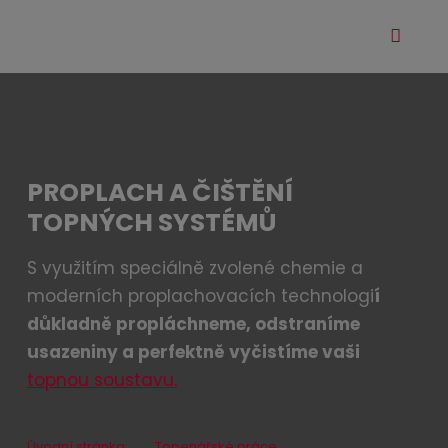
Vyhle
Roz
me
PROPLACH A ČIŠTĚNÍ
TOPNÝCH SYSTÉMŮ
S využitím speciálně zvolené chemie a
moderních proplachovacích technologi
í
důkladně propláchneme, odstraníme
usazeniny a perfektně vyčistíme vaši
topnou soustavu.
Úvodní stránka
Topenářské práce