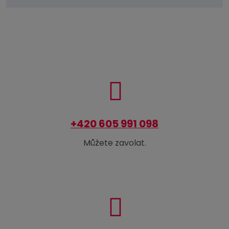
se
nepodařilo
odeslat.
+420 605 991 098
Můžete zavolat.