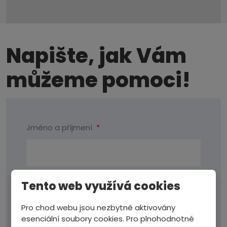
Napište, jak Vám
můžeme pomoci!
Jméno a příjmení
*
Tento web využívá cookies
E-mail
*
Pro chod webu jsou nezbytně aktivovány
esenciální soubory cookies. Pro plnohodnotné