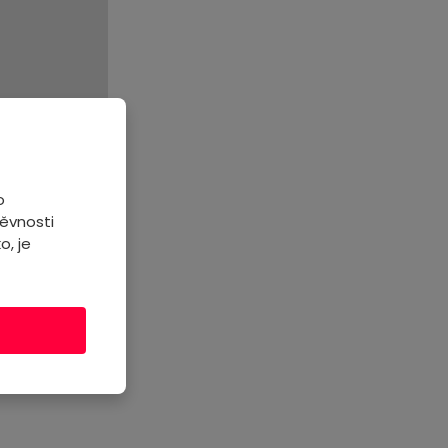
o
ěvnosti
o, je