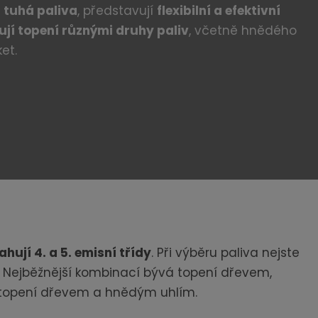
a tuhá paliva
, představují
flexibilní a efektivní
jí topení různými druhy paliv
, včetně hnědého
et.
hují 4. a 5. emisní třídy
. Při výběru paliva nejste
. Nejběžnější kombinací bývá topení dřevem,
 topení dřevem a hnědým uhlím.