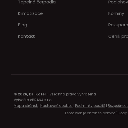
Tepelná čerpadla
Podlahov
Klimatizace
Komíny
Blog
Rekuper
Kontakt
Ceník pra
© 2026, Dr. Kotel
- Všechna práva vyhrazena
Vytvořila eBRÁNA s.r.o.
Mapa stránek
|
Nastavení cookies
|
Podmínky použití
|
Bezpečnost
Tento web je chráněn pomocí Googl