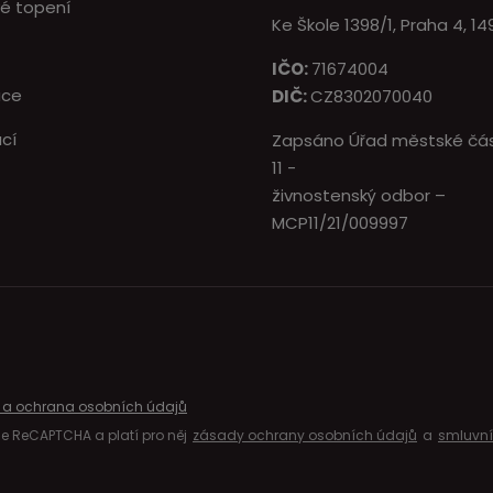
é topení
Ke Škole 1398/1, Praha 4, 14
IČO:
71674004
ace
DIČ:
CZ8302070040
cí
Zapsáno Úřad městské čás
11 -
živnostenský odbor –
MCP11/21/009997
 a ochrana osobních údajů
e ReCAPTCHA a platí pro něj
zásady ochrany osobních údajů
a
smluvn