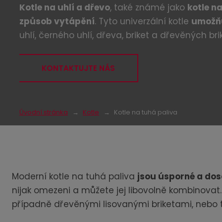
Kotle na uhlí a dřevo
, také známé jako
kotle n
způsob vytápění
. Tyto univerzální kotle
umožňu
uhlí, černého uhlí, dřeva, briket a dřevěných brik
KONTAKTUJTE NÁS
Úvodní stránka
Kotle
Kotle na tuhá paliva
Moderní kotle na tuhá paliva
jsou úsporné a dosa
nijak omezeni a můžete jej libovolně kombinovat
případně dřevěnými lisovanými briketami, nebo