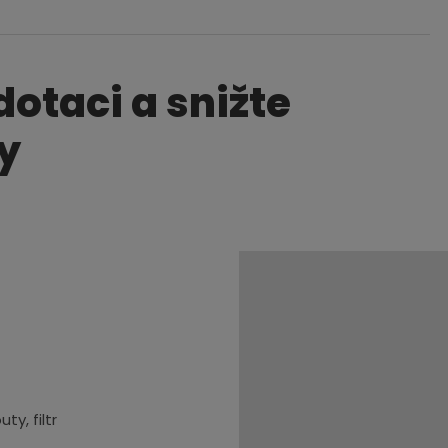
dotaci a snižte
y
y, filtr