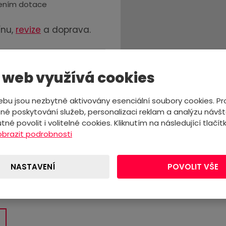
ízením dotace
ínu,
revize
a doprava.
 000 Kč
 web využívá cookies
 000 Kč
bu jsou nezbytně aktivovány esenciální soubory cookies. Pr
000 Kč
é poskytování služeb, personalizaci reklam a analýzu návšt
tné povolit i volitelné cookies. Kliknutím na následující tlačítk
obrazit podrobnosti
NASTAVENÍ
POVOLIT VŠE
pomůžeme i s vyřízením