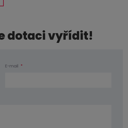
dotaci vyřídit!
E-mail
*