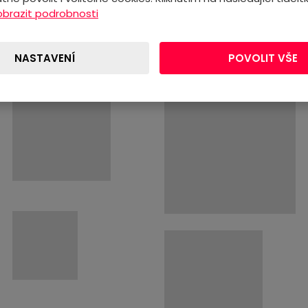
obrazit podrobnosti
naček kotlů:
NASTAVENÍ
POVOLIT VŠE