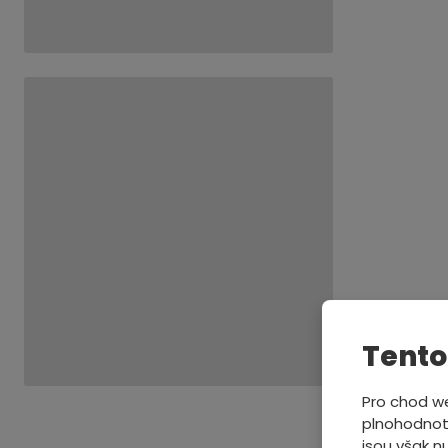
Tento
Pro chod we
plnohodnotn
jsou však nu