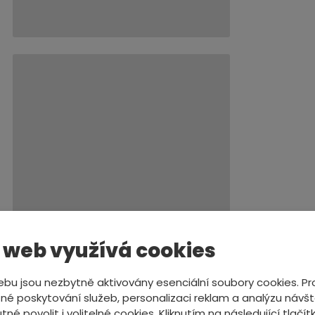
 web využívá cookies
bu jsou nezbytně aktivovány esenciální soubory cookies. Pr
é poskytování služeb, personalizaci reklam a analýzu návšt
tné povolit i volitelné cookies. Kliknutím na následující tlačítk