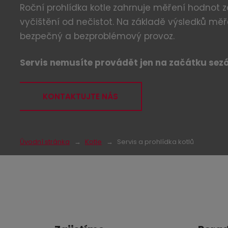
Roční prohlídka kotle
zahrnuje měření hodnot za
vyčištění od nečistot. Na základě výsledků měř
bezpečný a bezproblémový provoz.
Servis nemusíte provádět jen na začátku sez
KONTAKTUJTE NÁS
Úvodní stránka
Kotle
Servis a prohlídka kotlů