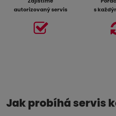
Zajistíme
Porad
autorizovaný servis
s každý
Jak probíhá servis k