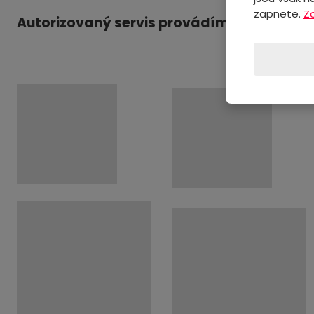
zapnete.
Z
Autorizovaný servis provádíme u těchto z