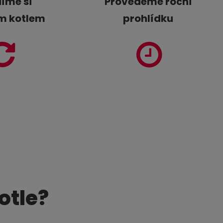
íme si
Provedeme roční
m kotlem
prohlídku
otle?