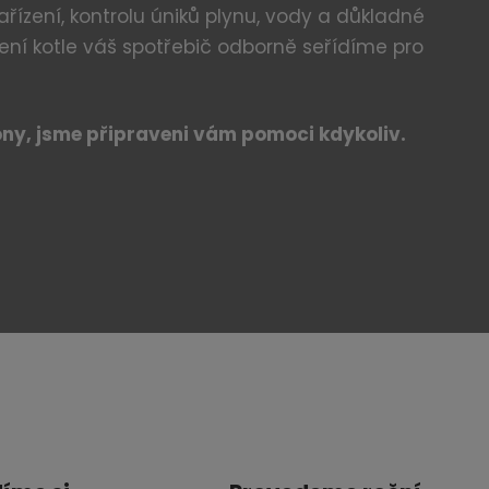
řízení, kontrolu úniků plynu, vody a důkladné
ení kotle váš spotřebič odborně seřídíme pro
óny, jsme připraveni vám pomoci kdykoliv.