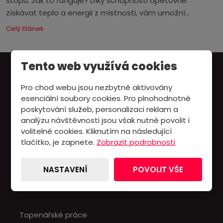
stopu. Jak to funguje? Díky schopnosti opětovně
získávat teplo a energii z místnosti, vám umožní...
Celý článek
Tento web využívá cookies
Pro chod webu jsou nezbytně aktivovány
esenciální soubory cookies. Pro plnohodnotné
Plynové kotle
poskytování služeb, personalizaci reklam a
analýzu návštěvnosti jsou však nutné povolit i
Tepelná čerpadla
volitelné cookies. Kliknutím na následující
tlačítko, je zapnete.
Zobrazit podrobnosti
Klimatizace
Blog
NASTAVENÍ
POVOLIT VŠE
Kontakt
Topenářské práce