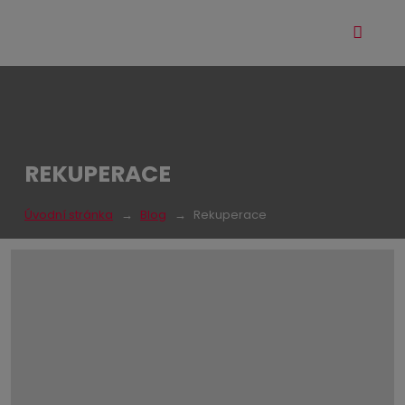
Vyhle
Roz
me
REKUPERACE
Úvodní stránka
Blog
Rekuperace